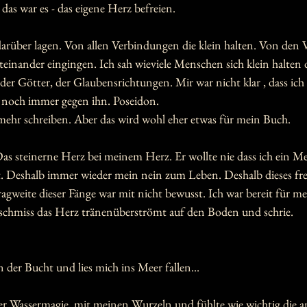
das war es - das eigene Herz befreien.
 darüber lagen. Von allen Verbindungen die klein halten. Von den
teinander eingingen. Ich sah wieviele Menschen sich klein halten 
r Götter, der Glaubensrichtungen. Mir war nicht klar , dass ich 
noch immer gegen ihn. Poseidon.
mehr schreiben. Aber das wird wohl eher etwas für mein Buch.
 Das steinerne Herz bei meinem Herz. Er wollte nie dass ich ein M
ht. Deshalb immer wieder mein nein zum Leben. Deshalb dieses f
agweite dieser Fänge war mit nicht bewusst. Ich war bereit für m
h schmiss das Herz tränenüberströmt auf den Boden und schrie.
 der Bucht und lies mich ins Meer fallen... 
r Wassermagie, mit meinen Wurzeln und fühlte wie wichtig die 