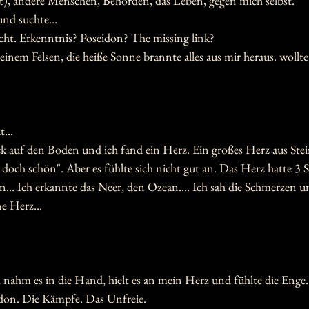
t), andere Menschen, Behörden, das Leben, gegen mich selbst.
nd suchte... 
cht. Erkenntnis? Poseidon? The missing link?
einem Felsen, die heiße Sonne brannte alles aus mir heraus. wollt
...
k auf den Boden und ich fand ein Herz. Ein großes Herz aus Ste
doch schön". Aber es fühlte sich nicht gut an. Das Herz hatte 3 
en... Ich erkannte das Neer, den Ozean.... Ich sah die Schmerzen u
e Herz...
h nahm es in die Hand, hielt es an mein Herz und fühlte die Enge.
don. Die Kämpfe. Das Unfreie. 