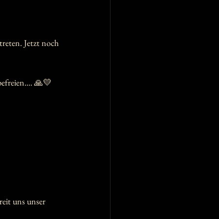
eten. Jetzt noch 
befreien.... 🙏💛
eit uns unser 