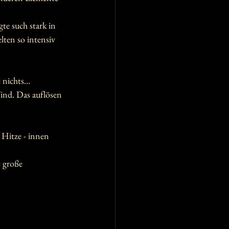
te such stark in 
lten so intensiv 
nichts... 
Wind. Das auflösen 
Hitze - innen 
 große 