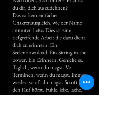
Nach oben, nach unten? Erlaubst
du dir, dich auszudehnen?
Das ist kein einfacher
Chakrenausgleich, wie der Name
anmuten ließe. Dies ist eine
tiefgreifende Arbeit die dazu dient
dich zu erinnern. Ein
Seelendownload. Ein Sitting in the
power. Ein Erinnern. Genieße es.
Täglich, wenn du magst. Vor
Terminen, wenn du magst. Immer
wieder, so oft du magst. So oft du
den Ruf hörst. Fühle, lebe, lache.
Öffne dein Herz, sprich deine
Wahrheut. Erlaube dir alles zu sein
<3