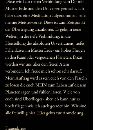
Diese wird zur tiefen Verbindung von Dir mit 
Mutter Erde und den Universen gemacht. Ich 
habe dazu eine Meditation aufgenommen - eins 
meiner Meisterwerke. Diese ist zum Zeitpunkt 
der Übertragung anzuhören. Es geht in neue 
Welten, in die tiefe Verbindung, in die 
Herstellung des absoluten Urvertrauens, tiefes 
Fallenlassen in Mutter Erde - ein hohes Fliegen 
in den Raum der vergessenen Planeten. Dazu 
werden wir uns über den freien Atem 
verbinden. Ich freue mich schon sehr darauf. 
Mein Auftrag wird es sein euch von den Fesseln 
zu lösen die euch NEIN zum Leben auf diesem 
Planeten sagen und fühlen lassen. Viele von 
euch sind Überflieger - aber ich kann nur so 
hoch fliegen wie ich auch geerdet bin. Wir sind 
alle freiwillig hier. 
Hier
 gehts zur Anmeldung.
Frauenkreis: 