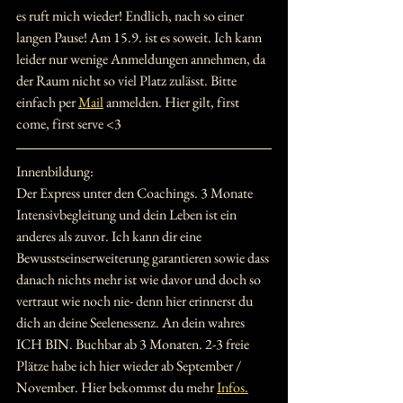
es ruft mich wieder! Endlich, nach so einer 
langen Pause! Am 15.9. ist es soweit. Ich kann 
leider nur wenige Anmeldungen annehmen, da 
der Raum nicht so viel Platz zulässt. Bitte 
einfach per 
Mail
 anmelden. Hier gilt, first 
come, first serve <3
Innenbildung: 
Der Express unter den Coachings. 3 Monate 
Intensivbegleitung und dein Leben ist ein 
anderes als zuvor. Ich kann dir eine 
Bewusstseinserweiterung garantieren sowie dass 
danach nichts mehr ist wie davor und doch so 
vertraut wie noch nie- denn hier erinnerst du 
dich an deine Seelenessenz. An dein wahres 
ICH BIN. Buchbar ab 3 Monaten. 2-3 freie 
Plätze habe ich hier wieder ab September / 
November. Hier bekommst du mehr 
Infos.