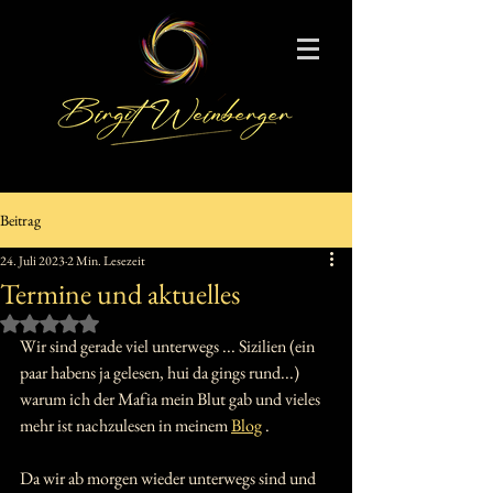
Beitrag
24. Juli 2023
2 Min. Lesezeit
Termine und aktuelles
Mit NaN von 5 Sternen bewertet.
Wir sind gerade viel unterwegs ... Sizilien (ein 
paar habens ja gelesen, hui da gings rund...) 
warum ich der Mafia mein Blut gab und vieles 
mehr ist nachzulesen in meinem 
Blog
 .
Da wir ab morgen wieder unterwegs sind und 