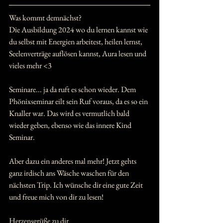
Was kommt demnächst? 
Die Ausbildung 2024 wo du lernen kannst wie 
du selbst mit Energien arbeitest, heilen lernst, 
Seelenverträge auflösen kannst, Aura lesen und 
vieles mehr <3
Seminare... ja da ruft es schon wieder. Dem 
Phönixseminar eilt sein Ruf voraus, da es so ein 
Knaller war. Das wird es vermutlich bald 
wieder geben, ebenso wie das innere Kind 
Seminar.
Aber dazu ein anderes mal mehr! Jetzt gehts 
ganz irdisch ans Wäsche waschen für den 
nächsten Trip. Ich wünsche dir eine gute Zeit 
und freue mich von dir zu lesen!
Herzensgrüße zu dir 